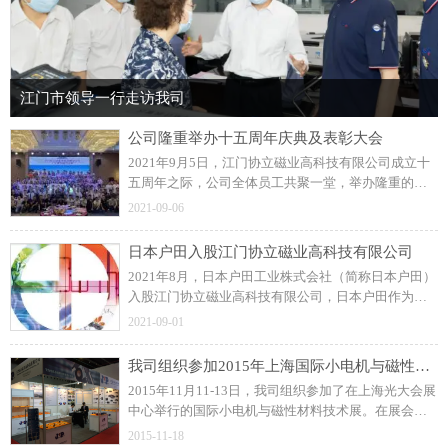
江门市领导一行走访我司
公司隆重举办十五周年庆典及表彰大会
2021年9月5日，江门协立磁业高科技有限公司成立十
五周年之际，公司全体员工共聚一堂，举办隆重的周
年庆典及表彰大会！展望未来，协立公司更加坚定信
2021-09-06
念和决心，力求打造一流的注塑磁制造企业。
日本户田入股江门协立磁业高科技有限公司
2021年8月，日本户田工业株式会社（简称日本户田）
入股江门协立磁业高科技有限公司，日本户田作为公
司磁粒料的供应商，此前建立了良好的长期合作关
2021-09-01
系。
我司组织参加2015年上海国际小电机与磁性材料技术展
2015年11月11-13日，我司组织参加了在上海光大会展
中心举行的国际小电机与磁性材料技术展。在展会
上，我司与众多国内外汽车零部件、工业控制类和家
2015-11-18