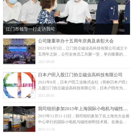
江门市领导一行走访我司
公司隆重举办十五周年庆典及表彰大会
2021年9月5日，江门协立磁业高科技有限公司成立十
五周年之际，公司全体员工共聚一堂，举办隆重的周
年庆典及表彰大会！展望未来，协立公司更加坚定信
2021-09-06
念和决心，力求打造一流的注塑磁制造企业。
日本户田入股江门协立磁业高科技有限公司
2021年8月，日本户田工业株式会社（简称日本户田）
入股江门协立磁业高科技有限公司，日本户田作为公
司磁粒料的供应商，此前建立了良好的长期合作关
2021-09-01
系。
我司组织参加2015年上海国际小电机与磁性材料技术展
2015年11月11-13日，我司组织参加了在上海光大会展
中心举行的国际小电机与磁性材料技术展。在展会
上，我司与众多国内外汽车零部件、工业控制类和家
2015-11-18