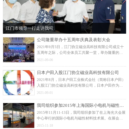
江门市领导一行走访我司
公司隆重举办十五周年庆典及表彰大会
2021年9月5日，江门协立磁业高科技有限公司成立十
五周年之际，公司全体员工共聚一堂，举办隆重的周
年庆典及表彰大会！展望未来，协立公司更加坚定信
2021-09-06
念和决心，力求打造一流的注塑磁制造企业。
日本户田入股江门协立磁业高科技有限公司
2021年8月，日本户田工业株式会社（简称日本户田）
入股江门协立磁业高科技有限公司，日本户田作为公
司磁粒料的供应商，此前建立了良好的长期合作关
2021-09-01
系。
我司组织参加2015年上海国际小电机与磁性材料技术展
2015年11月11-13日，我司组织参加了在上海光大会展
中心举行的国际小电机与磁性材料技术展。在展会
上，我司与众多国内外汽车零部件、工业控制类和家
2015-11-18