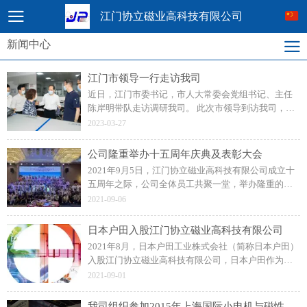
江门协立磁业高科技有限公司
新闻中心
江门市领导一行走访我司
近日，江门市委书记，市人大常委会党组书记、主任
陈岸明带队走访调研我司。 此次市领导到访我司，视
察调研企业情况，传达政府充分挖掘《区域全面经济
2023-03-27
伙伴关系协定》（RCEP）的发展机遇，让公司备受鼓
舞。
公司隆重举办十五周年庆典及表彰大会
2021年9月5日，江门协立磁业高科技有限公司成立十
五周年之际，公司全体员工共聚一堂，举办隆重的周
年庆典及表彰大会！展望未来，协立公司更加坚定信
2021-09-06
念和决心，力求打造一流的注塑磁制造企业。
日本户田入股江门协立磁业高科技有限公司
2021年8月，日本户田工业株式会社（简称日本户田）
入股江门协立磁业高科技有限公司，日本户田作为公
司磁粒料的供应商，此前建立了良好的长期合作关
2021-09-01
系。
我司组织参加2015年上海国际小电机与磁性材料技术展