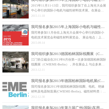
2015年11月11-13日，我司组织参加了在上海光大会展
中心举行的国际小电机与磁性材料技术展。在展会
上，我司与众多国内外汽车零部件、工业控制类和家
2015-11-18
电类客户进行业务洽谈，并与广大友商进行技术交
流。
我司报名参加2015年上海国际小电机与磁性材料技术展
我司将参加11月份在上海光大会展中心举行的国际小
电机技术展览会和磁性材料展览会。 展会地点：上海
光大会展中心 展位设置：E23A 展出时间：2015年11
2015-09-14
月11日-13日
我司组织参加2013德国柏林国际线圈展（CWIEME-BERLIN）
江门协立磁业在2013年6月份第一次参加德国柏林国际
线圈展（CWIEME-Berlin），并在展会上 与众多来自
欧美的电机生产商及磁石贸易商进行业务洽谈和技术
2013-12-11
讨论。
我司报名参加2013年德国柏林国际电机展(CWIEME_Berlin)
我司报名参加2013年德国柏林国际线圈、电机、绝缘
材料及电器制造展(CWIEME-Berlin)。磁性材料类：各
种永磁材料和软磁性材料、磁性材料生产和检测设
2012-12-30
备、电碳制品和电工合金等；
我司报名参加2013年第六届广州(国际)车用电机电器展览会