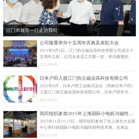
江门市领导一行走访我司
公司隆重举办十五周年庆典及表彰大会
2021年9月5日，江门协立磁业高科技有限公司成立十
五周年之际，公司全体员工共聚一堂，举办隆重的周
年庆典及表彰大会！展望未来，协立公司更加坚定信
2021-09-06
念和决心，力求打造一流的注塑磁制造企业。
日本户田入股江门协立磁业高科技有限公司
2021年8月，日本户田工业株式会社（简称日本户田）
入股江门协立磁业高科技有限公司，日本户田作为公
司磁粒料的供应商，此前建立了良好的长期合作关
2021-09-01
系。
我司组织参加2015年上海国际小电机与磁性材料技术展
2015年11月11-13日，我司组织参加了在上海光大会展
中心举行的国际小电机与磁性材料技术展。在展会
上，我司与众多国内外汽车零部件、工业控制类和家
2015-11-18